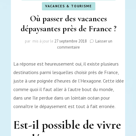
VACANCES & TOURISME
Où passer des vacances
dépaysantes près de France ?
par
mis à jour le
27 septembre 2018
Laisser un
sur
commentaire
Où
passer
La réponse est heureusement oui, il existe plusieurs
des
vacances
destinations parmi lesquelles choisir près de France,
dépaysantes
juste à une poignée d’heures de l’Hexagone. Cette idée
près
comme quoi il faut aller à l’autre bout du monde,
de
France
dans une île perdue dans un lointain océan pour
?
connaître le dépaysement est tout à fait erronée.
Est-il possible de vivre