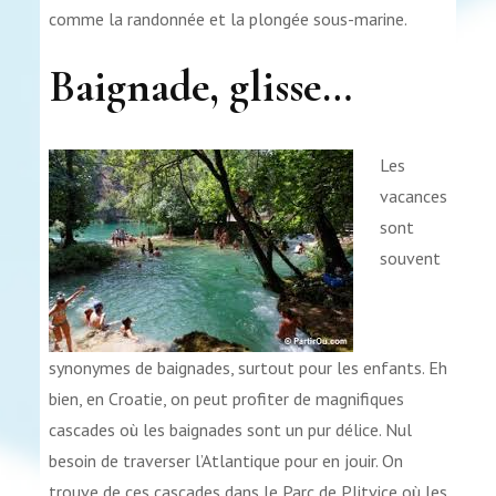
comme la randonnée et la plongée sous-marine.
Baignade, glisse…
Les
vacances
sont
souvent
synonymes de baignades, surtout pour les enfants. Eh
bien, en Croatie, on peut profiter de magnifiques
cascades où les baignades sont un pur délice. Nul
besoin de traverser l’Atlantique pour en jouir. On
trouve de ces cascades dans le Parc de Plitvice où les