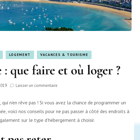
LOGEMENT
VACANCES & TOURISME
: que faire et où loger ?
sur
2019
Laisser un commentaire
Séjour
en
qui n’en rêve pas ! Si vous avez la chance de programmer un
Espagne
:
ée, voici nos conseils pour ne pas passer à côté des endroits à
que
 également sur le type d’hébergement à choisir.
faire
et
ut pas rater
où