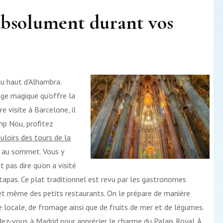
e absolument durant vos
du haut d’Alhambra.
age magique qu’offre la
e visite à Barcelone, il
mp Nou, profitez
ouloirs des tours de la
t au sommet. Vous y
t pas dire qu’on a visité
apas. Ce plat traditionnel est revu par les gastronomes
, et même des petits restaurants. On le prépare de manière
e locale, de fromage ainsi que de fruits de mer et de légumes.
endez-vous à Madrid pour apprécier le charme du Palais Royal. À