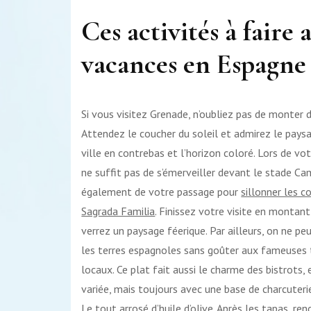
Ces activités à fair
vacances en Espagne
Si vous visitez Grenade, n’oubliez pas de monter 
Attendez le coucher du soleil et admirez le pays
ville en contrebas et l’horizon coloré. Lors de votr
ne suffit pas de s’émerveiller devant le stade Ca
également de votre passage pour
sillonner les c
Sagrada Familia
. Finissez votre visite en montan
verrez un paysage féerique. Par ailleurs, on ne peu
les terres espagnoles sans goûter aux fameuses t
locaux. Ce plat fait aussi le charme des bistrots
variée, mais toujours avec une base de charcuteri
Le tout arrosé d’huile d’olive. Après les tapas, r