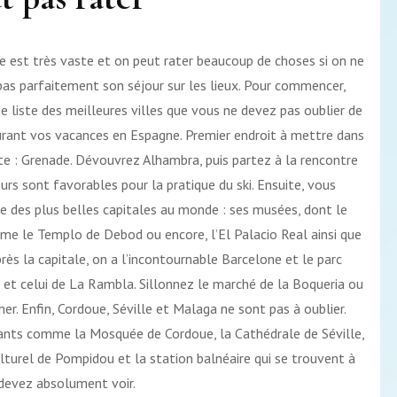
loger
?
e est très vaste et on peut rater beaucoup de choses si on ne
pas parfaitement son séjour sur les lieux. Pour commencer,
ne liste des meilleures villes que vous ne devez pas oublier de
durant vos vacances en Espagne. Premier endroit à mettre dans
ste : Grenade. Dévouvrez Alhambra, puis partez à la rencontre
urs sont favorables pour la pratique du ski. Ensuite, vous
une des plus belles capitales au monde : ses musées, dont le
e le Templo de Debod ou encore, l’El Palacio Real ainsi que
près la capitale, on a l’incontournable Barcelone et le parc
ic et celui de La Rambla. Sillonnez le marché de la Boqueria ou
mer. Enfin, Cordoue, Séville et Malaga ne sont pas à oublier.
nts comme la Mosquée de Cordoue, la Cathédrale de Séville,
lturel de Pompidou et la station balnéaire qui se trouvent à
devez absolument voir.