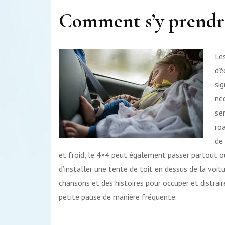
Comment s’y prendre
Les
d’é
si
né
s’
roa
de
et froid, le 4×4 peut également passer partout o
d’installer une tente de toit en dessus de la voit
chansons et des histoires pour occuper et distrair
petite pause de manière fréquente.