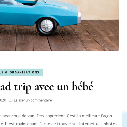
LS & ORGANISATIONS
ad trip avec un bébé
sur
2020
Laisser un commentaire
Préparer
un
 beaucoup de vanlifers apprécient. C’est la meilleure façon
road
trip
. Il est maintenant facile de trouver sur Internet des photos