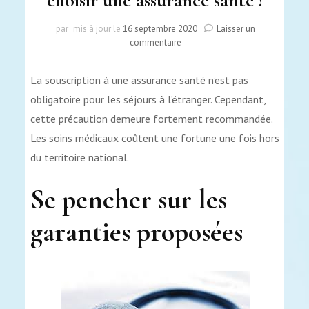
par
mis à jour le
16 septembre 2020
Laisser un
sur
commentaire
Séjour
à
La souscription à une assurance santé n’est pas
l’étranger
:
obligatoire pour les séjours à l’étranger. Cependant,
comment
cette précaution demeure fortement recommandée.
choisir
Les soins médicaux coûtent une fortune une fois hors
une
assurance
du territoire national.
santé ?
Se pencher sur les
garanties proposées